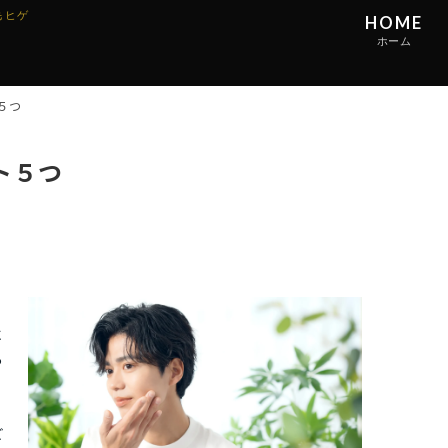
 ヒゲ
HOME
ホーム
HOME
M
５つ
ホーム
料
ト５つ
に
あ
ど