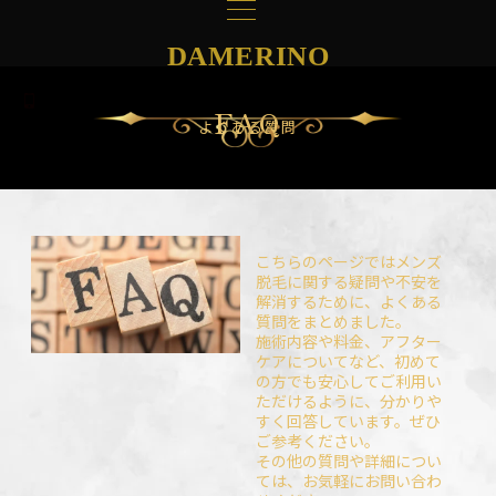
DAMERINO
FAQ
よくある質問
こちらのページではメンズ
脱毛に関する疑問や不安を
解消するために、よくある
質問をまとめました。
施術内容や料金、アフター
ケアについてなど、初めて
の方でも安心してご利用い
ただけるように、分かりや
すく回答しています。ぜひ
ご参考ください。
その他の質問や詳細につい
ては、お気軽にお問い合わ